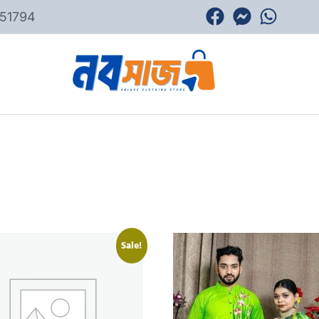
51794
Sale!