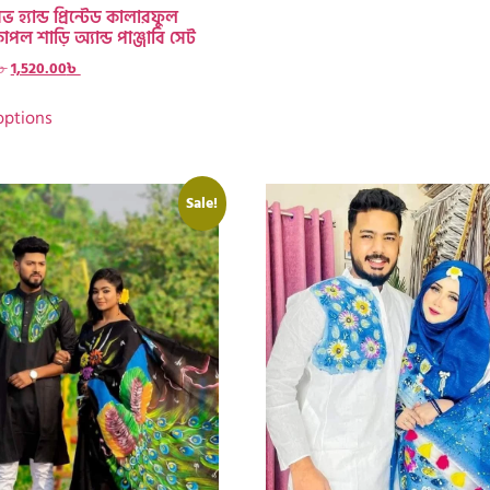
িভ হ্যান্ড প্রিন্টেড কালারফুল
কাপল শাড়ি অ্যান্ড পাঞ্জাবি সেট
৳
1,520.00
৳
options
Sale!