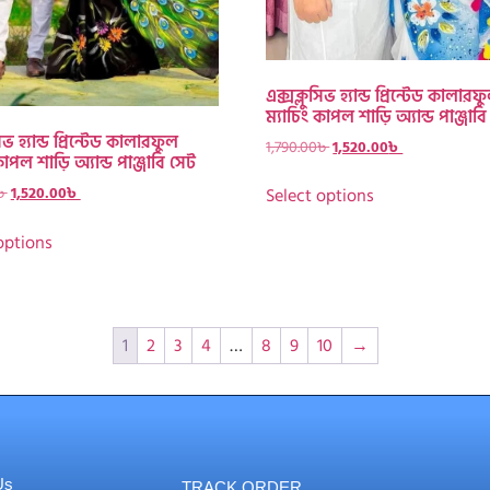
এক্সক্লুসিভ হ্যান্ড প্রিন্টেড কালারফ
ম্যাচিং কাপল শাড়ি অ্যান্ড পাঞ্জাব
িভ হ্যান্ড প্রিন্টেড কালারফুল
1,790.00
৳
1,520.00
৳
কাপল শাড়ি অ্যান্ড পাঞ্জাবি সেট
৳
1,520.00
৳
Select options
options
1
2
3
4
…
8
9
10
→
Us
TRACK ORDER