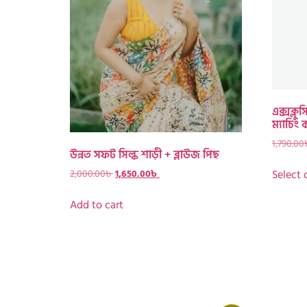
এক্সক্লুস
ম্যাচিং 
1,790.00
উন্নত সফট সিল্ক শাড়ী + ব্লাউজ পিছ
Select 
2,000.00
৳
1,650.00
৳
Add to cart