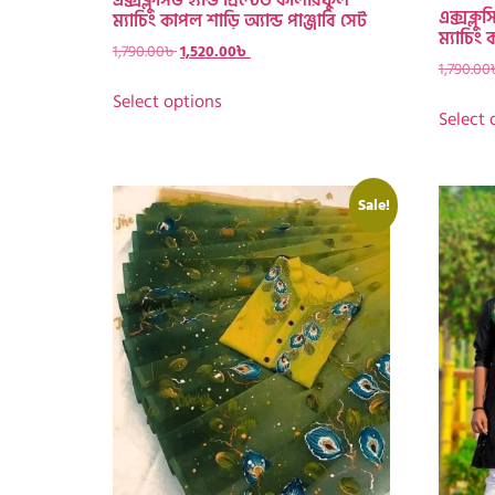
এক্সক্লুসিভ হ্যান্ড প্রিন্টেড কালারফুল
এক্সক্লুস
ম্যাচিং কাপল শাড়ি অ্যান্ড পাঞ্জাবি সেট
ম্যাচিং 
1,790.00
৳
1,520.00
৳
1,790.00
Select options
Select 
Sale!