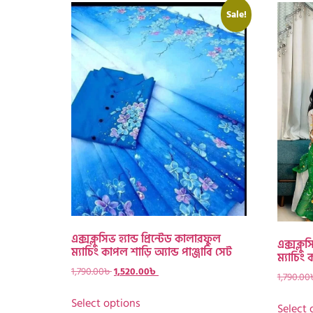
Sale!
এক্সক্লুসিভ হ্যান্ড প্রিন্টেড কালারফুল
এক্সক্লুস
ম্যাচিং কাপল শাড়ি অ্যান্ড পাঞ্জাবি সেট
ম্যাচিং 
1,790.00
৳
1,520.00
৳
1,790.00
Select options
Select 