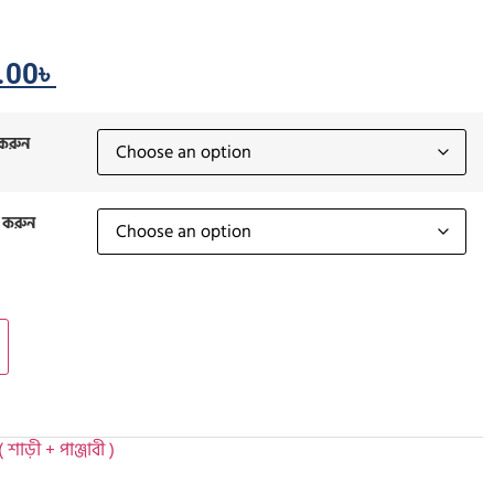
.00
৳
 করুন
 করুন
 শাড়ী + পাঞ্জাবী )