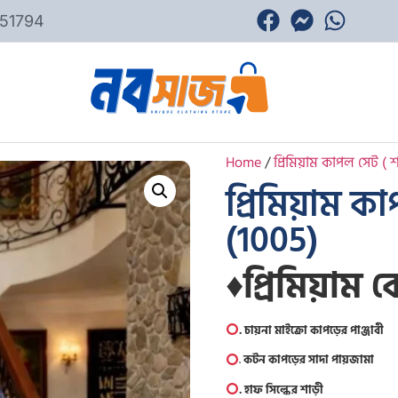
51794
Home
/
প্রিমিয়াম কাপল সেট ( শা
প্রিমিয়াম কা
(1005)
♦️
প্রিমিয়াম
. চায়না মাইক্রো কাপড়ের পাঞ্জাবী
.
কটন কাপড়ের সাদা পায়জামা
. হাফ সিল্কের শাড়ী