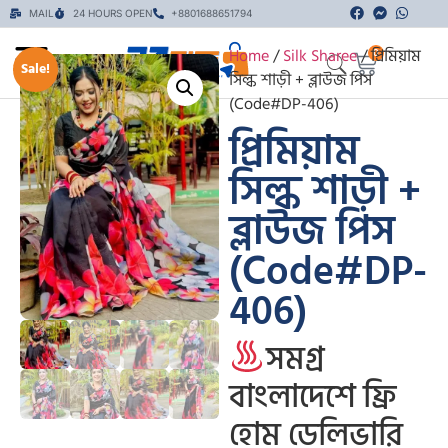
MAIL
24 HOURS OPEN
+8801688651794
Home
/
Silk Sharee
/ প্রিমিয়াম
0
Sale!
সিল্ক শাড়ী + ব্লাউজ পিস
(Code#DP-406)
প্রিমিয়াম
সিল্ক শাড়ী +
ব্লাউজ পিস
(Code#DP-
406)
সমগ্র
বাংলাদেশে ফ্রি
হোম ডেলিভারি