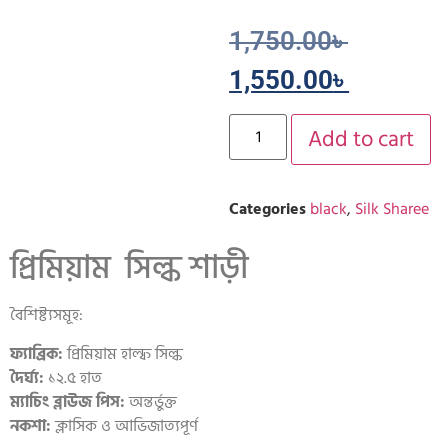
1,750.00
৳
1,550.00
৳
Add to cart
Categories
black
,
Silk Sharee
প্রিমিয়াম সিল্ক শাড়ী
বৈশিষ্ট্যসমূহ:
ফ্যাব্রিক:
প্রিমিয়াম হাল্ফ সিল্ক
দৈর্ঘ্য:
১২.৫ হাত
ম্যাচিং ব্লাউজ পিস:
অন্তর্ভুক্ত
নকশা:
ক্লাসিক ও আভিজাত্যপূর্ণ