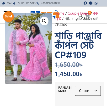
MAIL
24 HOURS OPEN
+8801688651794
Home
/
Couple Dress
/
ব্লক
0
Sale!
প্রিন্ট
/ শাড়ি পাঞ্জাবি কাঁপল সেট
CP#109
শাড়ি পাঞ্জাবি
কাঁপল সেট
CP#109
1,650.00
৳
1,450.00
৳
PANJABI
SIZE: