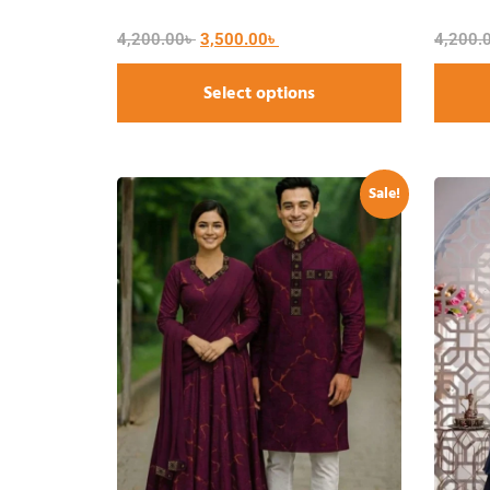
4,200.00
৳
3,500.00
৳
4,200.
Select options
Sale!