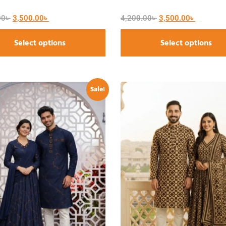
00
৳
3,500.00
৳
4,200.00
৳
3,500.00
৳
Select options
Select options
Sale!