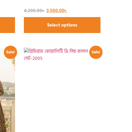
4,200.00
৳
3,500.00
৳
Select options
Sale!
Sale!