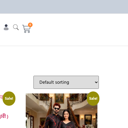
0
Sale!
Sale!
াবী )