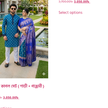
3,700.00
৳
3,050.00
৳
Select options
ম কাপল সেট ( শাড়ী + পাঞ্জাবী )
৳
3,050.00
৳