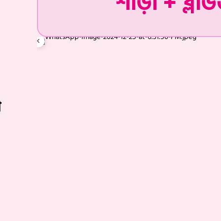
শাড়ী + ব্লা
া