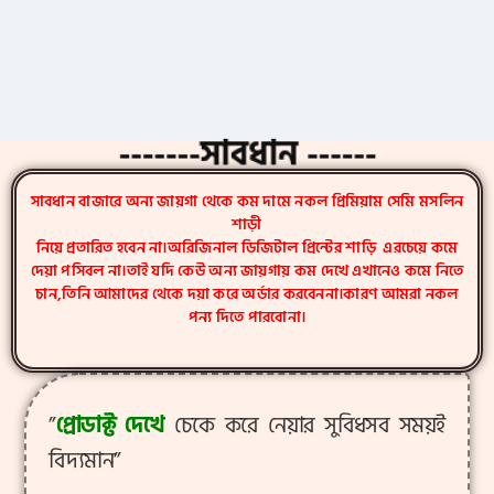
-------সাবধান ------
সাবধান বাজারে অন্য জায়গা থেকে কম দামে নকল প্রিমিয়াম সেমি মসলিন
শাড়ী
নিয়ে প্রতারিত হবেন না।অরিজিনাল ডিজিটাল প্রিন্টের শাড়ি এরচেয়ে কমে
দেয়া পসিবল না।তাই যদি কেউ অন্য জায়গায় কম দেখে এখানেও কমে নিতে
চান,তিনি আমাদের থেকে দয়া করে অর্ডার করবেননা।কারণ আমরা নকল
পন্য দিতে পারবোনা।
”
প্রোডাক্ট দেখে
চেকে করে নেয়ার সুবিধসব সময়ই
বিদ্যমান
”