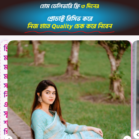
হোম ডেলিভারি ফ্রি
৩
দ
ন
র
জ
ন
প্রোডাক্ট রিসিভ করে
নিজ হাতে Quality চেক করে নিবেন
প্রিয়
মানুষকে
মনের
মতো
সাজিয়ে
নিন
এই
সুন্দর
শাড়িটি
গিফট