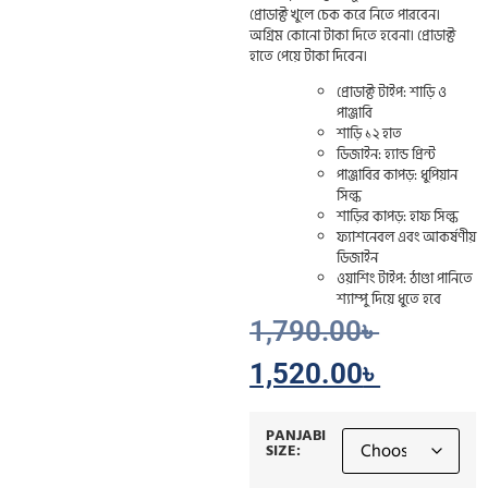
প্রোডাক্ট খুলে চেক করে নিতে পারবেন।
অগ্রিম কোনো টাকা দিতে হবেনা। প্রোডাক্ট
হাতে পেয়ে টাকা দিবেন।
প্রোডাক্ট টাইপ: শাড়ি ও
পাঞ্জাবি
শাড়ি ১২ হাত
ডিজাইন: হ্যান্ড প্রিন্ট
পাঞ্জাবির কাপড়: ধুপিয়ান
সিল্ক
শাড়ির কাপড়: হাফ সিল্ক
ফ্যাশনেবল এবং আকর্ষণীয়
ডিজাইন
ওয়াশিং টাইপ: ঠাণ্ডা পানিতে
শ্যাম্পু দিয়ে ধুতে হবে
1,790.00
৳
1,520.00
৳
PANJABI
SIZE: