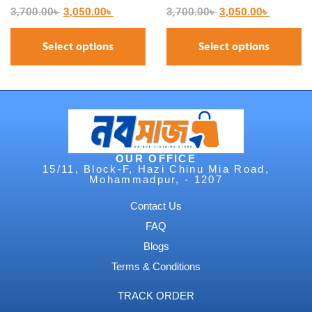
3,700.00
৳
3,050.00
৳
3,700.00
৳
3,050.00
৳
Select options
Select options
OUR OFFICE
15/11, Block-F, Hazi Chinu Mia Road,
Mohammadpur, - 1207
Contact Us
FAQ
Blogs
Terms & Conditions
TRACK ORDER