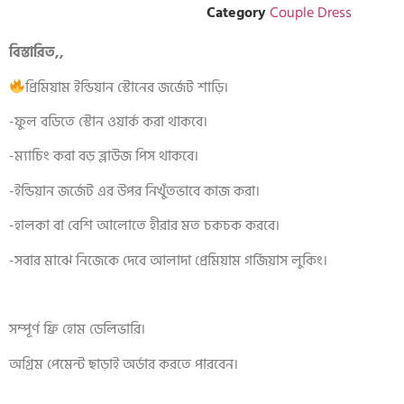
Category
Couple Dress
বিস্তারিত,,
প্রিমিয়াম ইন্ডিয়ান স্টোনের জর্জেট শাড়ি।
-ফুল বডিতে স্টোন ওয়ার্ক করা থাকবে।
-ম্যাচিং করা বড় ব্লাউজ পিস থাকবে।
-ইন্ডিয়ান জর্জেট এর উপর নিখুঁতভাবে কাজ করা।
-হালকা বা বেশি আলোতে হীরার মত চকচক করবে।
-সবার মাঝে নিজেকে দেবে আলাদা প্রেমিয়াম গর্জিয়াস লুকিং।
সম্পূর্ণ ফ্রি হোম ডেলিভারি।
অগ্রিম পেমেন্ট ছাড়াই অর্ডার করতে পারবেন।