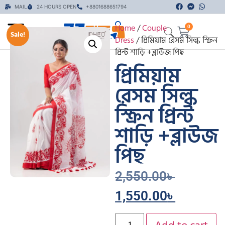
MAIL
24 HOURS OPEN
+8801688651794
Home
/
Couple
0
Sale!
Dress
/ প্রিমিয়াম রেসম সিল্ক স্ক্রিন
প্রিন্ট শাড়ি +ব্লাউজ পিছ
প্রিমিয়াম
রেসম সিল্ক
স্ক্রিন প্রিন্ট
শাড়ি +ব্লাউজ
পিছ
2,550.00
৳
1,550.00
৳