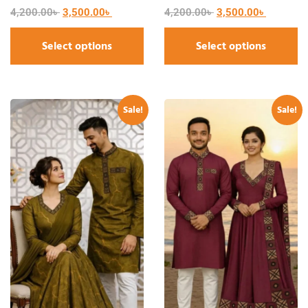
4,200.00
৳
3,500.00
৳
4,200.00
৳
3,500.00
৳
Select options
Select options
Sale!
Sale!