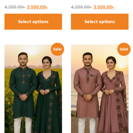
4,200.00
৳
3,500.00
৳
4,200.00
৳
3,500.00
৳
Select options
Select options
Sale!
Sale!