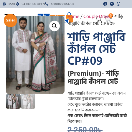
MAIL
24 HOURS OPEN
+8801688651794
Home
/
Couple Dress
/ শাড়ি
0
Sale!
পাঞ্জাবি কাঁপল সেট CP#09
শাড়ি পাঞ্জাবি
কাঁপল সেট
CP#09
(Premium)- শাড়ি
পাঞ্জাবি কাঁপল সেট
শাড়ি পাঞ্জাবি কাঁপল সেট পাচ্ছেন ক্যাশঅন
ডেলিভারি পুরো বাংলাদেশ।
দেখে বুঝে অর্ডার করবেন, অযথা অর্ডার
করে হয়রানি করবেন না।
পন্য ফেরৎ দিলে অবশ্যই ডেলিভারি চার্জ
দিতে হবে।
2,250.00
৳