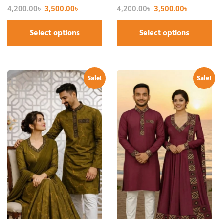
4,200.00
৳
3,500.00
৳
4,200.00
৳
3,500.00
৳
Select options
Select options
Sale!
Sale!