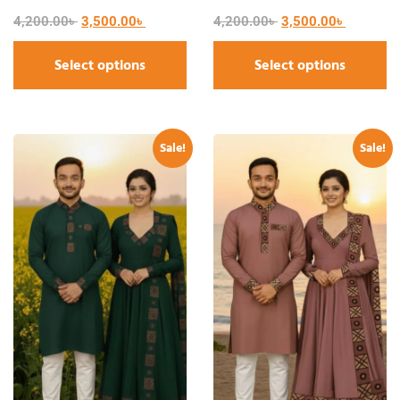
4,200.00
৳
3,500.00
৳
4,200.00
৳
3,500.00
৳
Select options
Select options
Sale!
Sale!