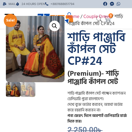
MAIL
24 HOURS OPEN
+8801688651794
Home
/
Couple Dress
/ শাড়ি
0
Sale!
পাঞ্জাবি কাঁপল সেট CP#24
শাড়ি পাঞ্জাবি
কাঁপল সেট
CP#24
(Premium)- শাড়ি
পাঞ্জাবি কাঁপল সেট
শাড়ি পাঞ্জাবি কাঁপল সেট পাচ্ছেন ক্যাশঅন
ডেলিভারি পুরো বাংলাদেশ।
দেখে বুঝে অর্ডার করবেন, অযথা অর্ডার
করে হয়রানি করবেন না।
পন্য ফেরৎ দিলে অবশ্যই ডেলিভারি চার্জ
দিতে হবে।
2,250.00
৳