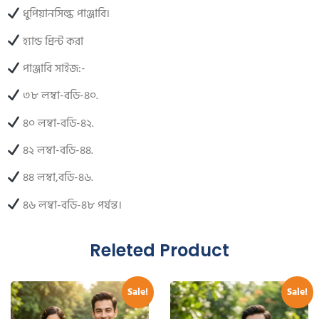
ধুপিয়ানসিল্ক পাঞ্জাবি।
হ্যান্ড প্রিন্ট করা
পাঞ্জাবি সাইজ:-
৩৮ লম্বা-বডি-৪০.
৪০ লম্বা-বডি-৪২.
৪২ লম্বা-বডি-৪৪.
৪৪ লম্বা,বডি-৪৬.
৪৬ লম্বা-বডি-৪৮ পর্যন্ত।
Releted Product
Sale!
Sale!