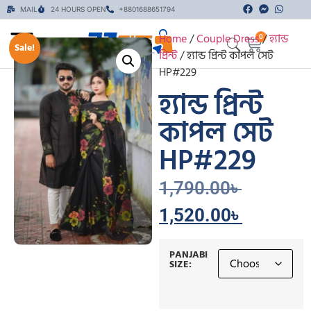
MAIL
24 HOURS OPEN
+8801688651794
Home
/
Couple Dress
/
হ্যান্ড
0
Sale!
প্রিন্ট
/ হ্যান্ড প্রিন্ট কাপল সেট
HP#229
হ্যান্ড প্রিন্ট
কাপল সেট
HP#229
1,790.00
৳
1,520.00
৳
PANJABI
SIZE: