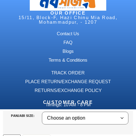
OUR OFFICE
15/11, Block-F, Hazi Chinu Mia Road,
Mohammadpur, - 1207
Contact Us
FAQ
Blogs
Terms & Conditions
TRACK ORDER
PLACE RETURN/EXCHANGE REQUEST
RETURNS/EXCHANGE POLICY
CUSTOMER CARE
Timings: 10 AM - 8 PM
Whatsapp :
+8801688651794
PANJABI SIZE:
Instagram: @ noboshajj
Facebook
Whatssapp
Instagram