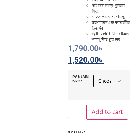
ডিজাইন: হ্যান্ড প্রিন্ট
পাঞ্জাবির কাপড়: ধুপিয়ান
সিল্ক
শাড়ির কাপড়: হাফ সিল্ক
ফ্যাশনেবল এবং আকর্ষণীয়
ডিজাইন
ওয়াশিং টাইপ: ঠাণ্ডা পানিতে
শ্যাম্পু দিয়ে ধুতে হবে
1,790.00
৳
1,520.00
৳
PANJABI
SIZE:
Add to cart
SKU
N/A