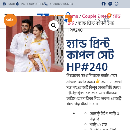
MAIL
24 HOURS OPEN
+8801688651794
Home
/
Couple Dress
/
হ্যান্ড
0
Sale!
প্রিন্ট
/ হ্যান্ড প্রিন্ট কাপল সেট
HP#240
হ্যান্ড প্রিন্ট
কাপল সেট
HP#240
প্রিয়জনের সাথে নিজেকে ম্যাচিং ড্রেসে
সাজতে অর্ডার করুন
কমদামি কিংবা
সস্তা নয়,প্রোডাক্ট কিনুন কোয়ালিটি দেখে।
প্রোডাক্ট খুলে চেক করে নিতে পারবেন।
অগ্রিম কোনো টাকা দিতে হবেনা। প্রোডাক্ট
হাতে পেয়ে টাকা দিবেন।
প্রোডাক্ট টাইপ: শাড়ি ও
পাঞ্জাবি
শাড়ি ১২ হাত